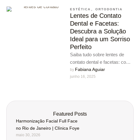
ESTÉTICA
,
ORTODONTIA
Lentes de Contato
Dental e Facetas:
Descubra a Solução
Ideal para um Sorriso
Perfeito
Saiba tudo sobre lentes de
contato dental e facetas: como
funcionam, seus benefícios,
Fabiana Aguiar
by 
junho 16, 2025
mitos e o processo para …
Featured Posts
Harmonização Facial Full Face
no Rio de Janeiro | Clínica Foye
maio 30, 2026