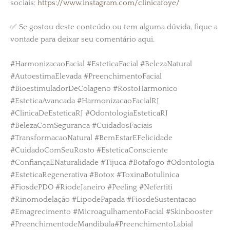
sociais:
https://www.instagram.com/clinicafoye/
✅ Se gostou deste conteúdo ou tem alguma dúvida, fique a
vontade para deixar seu comentário aqui.
#HarmonizacaoFacial #EsteticaFacial #BelezaNatural
#AutoestimaElevada #PreenchimentoFacial
#BioestimuladorDeColageno #RostoHarmonico
#EsteticaAvancada #HarmonizacaoFacialRJ
#ClinicaDeEsteticaRJ #OdontologiaEsteticaRJ
#BelezaComSeguranca #CuidadosFaciais
#TransformacaoNatural #BemEstarEFelicidade
#CuidadoComSeuRosto #EsteticaConsciente
#ConfiançaENaturalidade #Tijuca #Botafogo #Odontologia
#EsteticaRegenerativa #Botox #ToxinaBotulinica
#FiosdePDO #RiodeJaneiro #Peeling #Nefertiti
#Rinomodelação #LipodePapada #FiosdeSustentacao
#Emagrecimento #MicroagulhamentoFacial #Skinbooster
#PreenchimentodeMandibula#PreenchimentoLabial