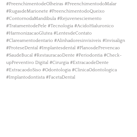
#PreenchimentodeOlheiras #PreenchimentodoMalar
#RugasdeMarionete #PreenchimentodoQueixo
#ContornodaMandíbula #Rejuvenesciemento
#TratamentodePele #Tecnologia #AcidoHialuronico
#HarmonizacaoGlutea #LentesdeContato
#Clareamentodentario #Alinhadoresinvisiveis #Invisalign
#ProteseDental #Implantesdental #PlanosdePrevencao
#SaudeBucal #RestauracaoDente #Periodontia #Check-
upPreventivo Digital #Cirurgia #ExtracaodeDente
#ExtracaodoSiso #Odontologia #ClinicaOdontologica
#Implantodontista #FacetaDental