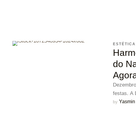
ESTÉTICA
Harmo
do Na
Agor
Dezembro 
festas. A
Yasmin 
by 