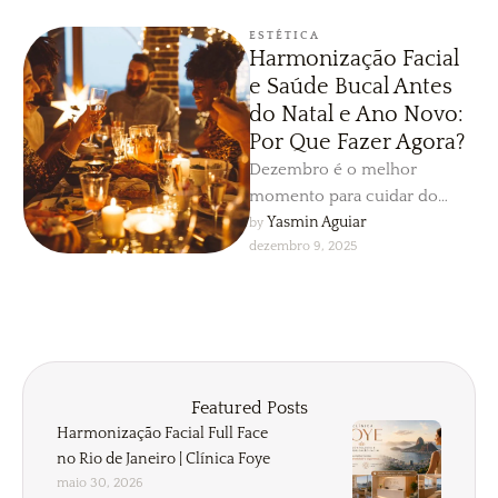
ESTÉTICA
Harmonização Facial
e Saúde Bucal Antes
do Natal e Ano Novo:
Por Que Fazer Agora?
Dezembro é o melhor
momento para cuidar do
rosto e do sorriso antes das
Yasmin Aguiar
by 
dezembro 9, 2025
festas. A Dra. Yasmin …
Featured Posts
Harmonização Facial Full Face
no Rio de Janeiro | Clínica Foye
maio 30, 2026