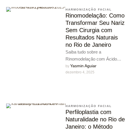
HARMONIZAÇÃO FACIAL
Rinomodelação: Como
Transformar Seu Nariz
Sem Cirurgia com
Resultados Naturais
no Rio de Janeiro
Saiba tudo sobre a
Rinomodelação com Ácido
hialurônico com a Dra. Yasmin
Yasmin Aguiar
by 
dezembro 4, 2025
Aguiar. Como funciona,
indicações, resultados e …
HARMONIZAÇÃO FACIAL
Perfiloplastia com
Naturalidade no Rio de
Janeiro: o Método