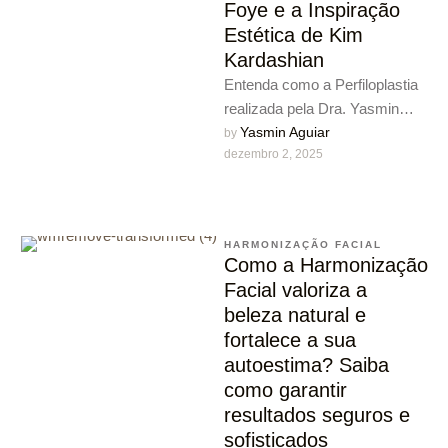
Foye e a Inspiração
Estética de Kim
Kardashian
Entenda como a Perfiloplastia
realizada pela Dra. Yasmin
Aguiar, na Clínica Foye,
Yasmin Aguiar
by 
dezembro 2, 2025
harmoniza o perfil facial com
naturalidade …
HARMONIZAÇÃO FACIAL
Como a Harmonização
Facial valoriza a
beleza natural e
fortalece a sua
autoestima? Saiba
como garantir
resultados seguros e
sofisticados