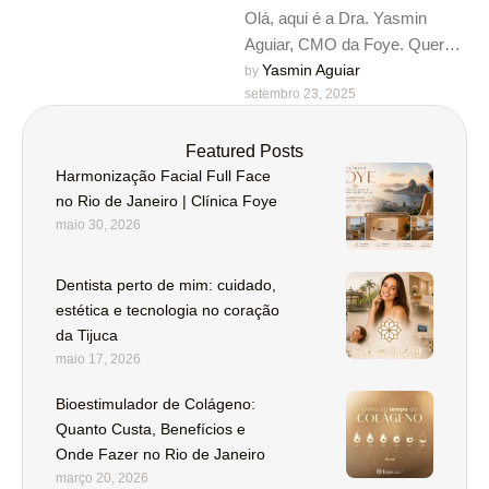
Olá, aqui é a Dra. Yasmin
Aguiar, CMO da Foye. Quero
conversar com você sobre
Yasmin Aguiar
by 
setembro 23, 2025
algo que vai …
Featured Posts
Harmonização Facial Full Face
no Rio de Janeiro | Clínica Foye
maio 30, 2026
Dentista perto de mim: cuidado,
estética e tecnologia no coração
da Tijuca
maio 17, 2026
Bioestimulador de Colágeno:
Quanto Custa, Benefícios e
Onde Fazer no Rio de Janeiro
março 20, 2026