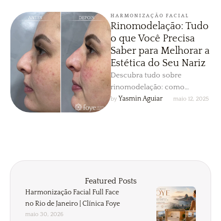
HARMONIZAÇÃO FACIAL
Rinomodelação: Tudo
o que Você Precisa
Saber para Melhorar a
Estética do Seu Nariz
Descubra tudo sobre
rinomodelação: como
funciona, benefícios, mitos e
Yasmin Aguiar
by 
maio 12, 2025
processo para transformar a
estética do seu nariz de …
Featured Posts
Harmonização Facial Full Face
no Rio de Janeiro | Clínica Foye
maio 30, 2026