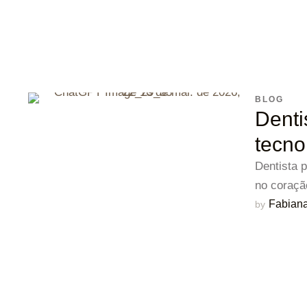
BLOG
Denti
tecno
Dentista 
no coraçã
Fabiana
by 