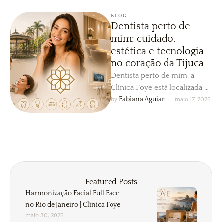
BLOG
Dentista perto de
mim: cuidado,
estética e tecnologia
no coração da Tijuca
Dentista perto de mim, a
Clínica Foye está localizada na
Praça Saens Peña, no coração
Fabiana Aguiar
by 
maio 17, 2026
da Tijuca, oferecendo …
Featured Posts
Harmonização Facial Full Face
no Rio de Janeiro | Clínica Foye
maio 30, 2026