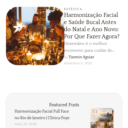
ESTÉTICA
Harmonização Facial
e Saúde Bucal Antes
do Natal e Ano Novo:
Por Que Fazer Agora?
Dezembro é o melhor
momento para cuidar do
rosto e do sorriso antes das
Yasmin Aguiar
by 
dezembro 9, 2025
festas. A Dra. Yasmin …
Featured Posts
Harmonização Facial Full Face
no Rio de Janeiro | Clínica Foye
maio 30, 2026