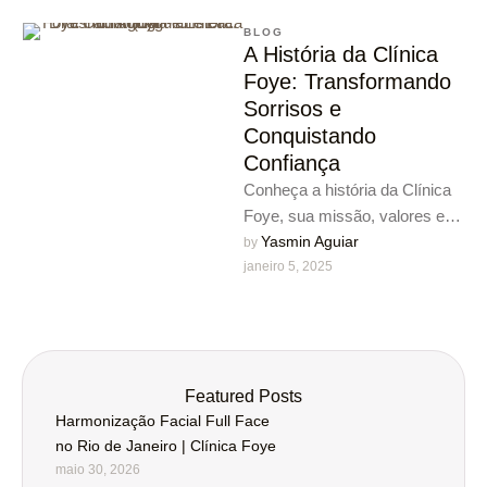
BLOG
A História da Clínica
Foye: Transformando
Sorrisos e
Conquistando
Confiança
Conheça a história da Clínica
Foye, sua missão, valores e
como se tornou uma referência
Yasmin Aguiar
by 
janeiro 5, 2025
em tratamentos odontológicos
…
Featured Posts
Harmonização Facial Full Face
no Rio de Janeiro | Clínica Foye
maio 30, 2026