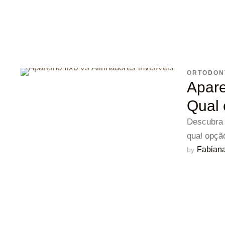
ORTODON
Apare
Qual 
Descubra a
qual opçã
Fabiana
by 